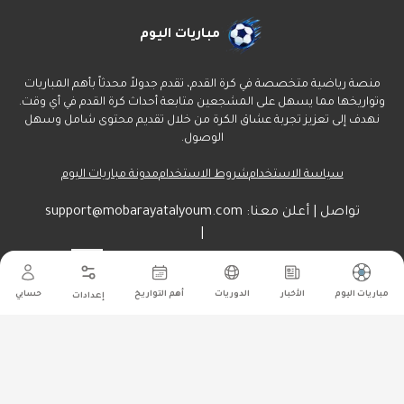
مباريات اليوم
منصة رياضية متخصصة في كرة القدم، تقدم جدولاً محدثاً بأهم المباريات
وتواريخها مما يسهل على المشجعين متابعة أحداث كرة القدم في أي وقت.
نهدف إلى تعزيز تجربة عشاق الكرة من خلال تقديم محتوى شامل وسهل
الوصول.
سياسة الاستخدام
شروط الاستخدام
مدونة مباريات اليوم
تواصل | أعلن معنا:
support@mobarayatalyoum.com
|
راسلنا هنا:
أرسل
مباريات اليوم
الأخبار
الدوريات
أهم التواريخ
حسابي
إعدادات
جميع الحقوق محفوظة ل مباريات اليوم
©
2026