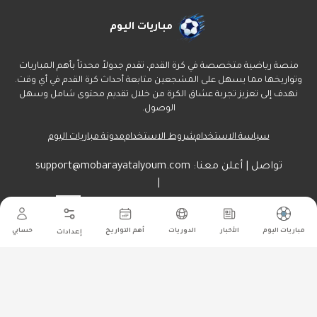
مباريات اليوم
منصة رياضية متخصصة في كرة القدم، تقدم جدولاً محدثاً بأهم المباريات
وتواريخها مما يسهل على المشجعين متابعة أحداث كرة القدم في أي وقت.
نهدف إلى تعزيز تجربة عشاق الكرة من خلال تقديم محتوى شامل وسهل
الوصول.
سياسة الاستخدام
شروط الاستخدام
مدونة مباريات اليوم
تواصل | أعلن معنا:
support@mobarayatalyoum.com
|
راسلنا هنا:
أرسل
مباريات اليوم
الأخبار
الدوريات
أهم التواريخ
حسابي
إعدادات
جميع الحقوق محفوظة ل مباريات اليوم
©
2026