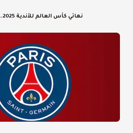
نهائي كأس العالم للأندية 2025.. موعد مباراة تشيلسي ضد باريس سان جيرمان والقنوات الناقلة وتاريخ المواجهات