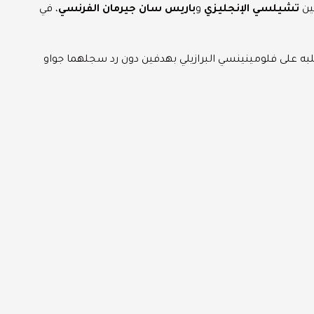
ين
تشيلسي الإنجليزي
و
باريس سان جيرمان الفرنسي
، في
غلبه على فلومينينسي البرازيلي بهدفين دون رد سجلهما جواو