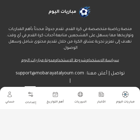
مباريات اليوم
منصة رياضية متخصصة في كرة القدم، تقدم جدولاً محدثاً بأهم المباريات
وتواريخها مما يسهل على المشجعين متابعة أحداث كرة القدم في أي وقت.
نهدف إلى تعزيز تجربة عشاق الكرة من خلال تقديم محتوى شامل وسهل
الوصول.
سياسة الاستخدام
شروط الاستخدام
مدونة مباريات اليوم
تواصل | أعلن معنا:
support@mobarayatalyoum.com
|
راسلنا هنا:
أرسل
مباريات اليوم
الأخبار
الدوريات
أهم التواريخ
حسابي
إعدادات
جميع الحقوق محفوظة ل مباريات اليوم
©
2026