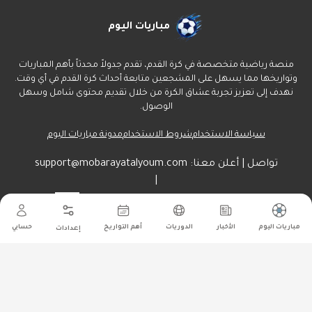
مباريات اليوم
منصة رياضية متخصصة في كرة القدم، تقدم جدولاً محدثاً بأهم المباريات
وتواريخها مما يسهل على المشجعين متابعة أحداث كرة القدم في أي وقت.
نهدف إلى تعزيز تجربة عشاق الكرة من خلال تقديم محتوى شامل وسهل
الوصول.
سياسة الاستخدام
شروط الاستخدام
مدونة مباريات اليوم
تواصل | أعلن معنا:
support@mobarayatalyoum.com
|
راسلنا هنا:
أرسل
مباريات اليوم
الأخبار
الدوريات
أهم التواريخ
حسابي
إعدادات
جميع الحقوق محفوظة ل مباريات اليوم
©
2026