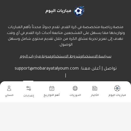
مباريات اليوم
منصة رياضية متخصصة في كرة القدم، تقدم جدولاً محدثاً بأهم المباريات
وتواريخها مما يسهل على المشجعين متابعة أحداث كرة القدم في أي وقت.
نهدف إلى تعزيز تجربة عشاق الكرة من خلال تقديم محتوى شامل وسهل
الوصول.
سياسة الاستخدام
شروط الاستخدام
مدونة مباريات اليوم
تواصل | أعلن معنا:
support@mobarayatalyoum.com
|
راسلنا هنا:
أرسل
مباريات اليوم
الأخبار
الدوريات
أهم التواريخ
حسابي
إعدادات
جميع الحقوق محفوظة ل مباريات اليوم
©
2026