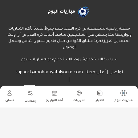
مباريات اليوم
منصة رياضية متخصصة في كرة القدم، تقدم جدولاً محدثاً بأهم المباريات
وتواريخها مما يسهل على المشجعين متابعة أحداث كرة القدم في أي وقت.
نهدف إلى تعزيز تجربة عشاق الكرة من خلال تقديم محتوى شامل وسهل
الوصول.
سياسة الاستخدام
شروط الاستخدام
مدونة مباريات اليوم
تواصل | أعلن معنا:
support@mobarayatalyoum.com
|
راسلنا هنا:
أرسل
مباريات اليوم
الأخبار
الدوريات
أهم التواريخ
حسابي
إعدادات
جميع الحقوق محفوظة ل مباريات اليوم
©
2026