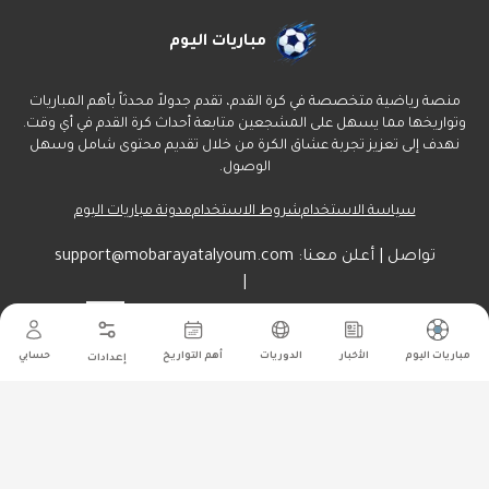
مباريات اليوم
منصة رياضية متخصصة في كرة القدم، تقدم جدولاً محدثاً بأهم المباريات
وتواريخها مما يسهل على المشجعين متابعة أحداث كرة القدم في أي وقت.
نهدف إلى تعزيز تجربة عشاق الكرة من خلال تقديم محتوى شامل وسهل
الوصول.
سياسة الاستخدام
شروط الاستخدام
مدونة مباريات اليوم
تواصل | أعلن معنا:
support@mobarayatalyoum.com
|
راسلنا هنا:
أرسل
مباريات اليوم
الأخبار
الدوريات
أهم التواريخ
حسابي
إعدادات
جميع الحقوق محفوظة ل مباريات اليوم
©
2026