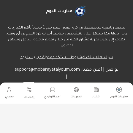
مباريات اليوم
منصة رياضية متخصصة في كرة القدم، تقدم جدولاً محدثاً بأهم المباريات
وتواريخها مما يسهل على المشجعين متابعة أحداث كرة القدم في أي وقت.
نهدف إلى تعزيز تجربة عشاق الكرة من خلال تقديم محتوى شامل وسهل
الوصول.
سياسة الاستخدام
شروط الاستخدام
مدونة مباريات اليوم
تواصل | أعلن معنا:
support@mobarayatalyoum.com
|
راسلنا هنا:
أرسل
مباريات اليوم
الأخبار
الدوريات
أهم التواريخ
حسابي
إعدادات
جميع الحقوق محفوظة ل مباريات اليوم
©
2026