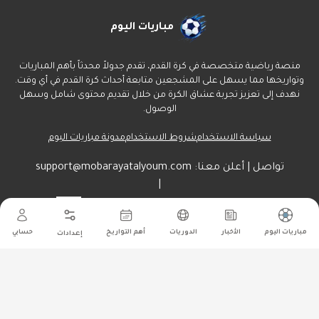
مباريات اليوم
منصة رياضية متخصصة في كرة القدم، تقدم جدولاً محدثاً بأهم المباريات
وتواريخها مما يسهل على المشجعين متابعة أحداث كرة القدم في أي وقت.
نهدف إلى تعزيز تجربة عشاق الكرة من خلال تقديم محتوى شامل وسهل
الوصول.
سياسة الاستخدام
شروط الاستخدام
مدونة مباريات اليوم
تواصل | أعلن معنا:
support@mobarayatalyoum.com
|
راسلنا هنا:
أرسل
مباريات اليوم
الأخبار
الدوريات
أهم التواريخ
حسابي
إعدادات
جميع الحقوق محفوظة ل مباريات اليوم
©
2026