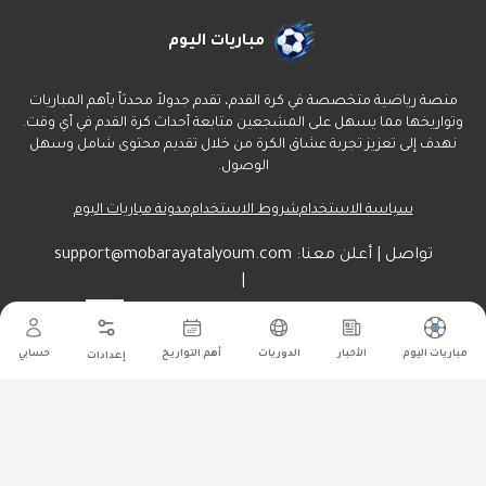
مباريات اليوم
منصة رياضية متخصصة في كرة القدم، تقدم جدولاً محدثاً بأهم المباريات
وتواريخها مما يسهل على المشجعين متابعة أحداث كرة القدم في أي وقت.
نهدف إلى تعزيز تجربة عشاق الكرة من خلال تقديم محتوى شامل وسهل
الوصول.
سياسة الاستخدام
شروط الاستخدام
مدونة مباريات اليوم
تواصل | أعلن معنا:
support@mobarayatalyoum.com
|
راسلنا هنا:
أرسل
مباريات اليوم
الأخبار
الدوريات
أهم التواريخ
حسابي
إعدادات
جميع الحقوق محفوظة ل مباريات اليوم
©
2026